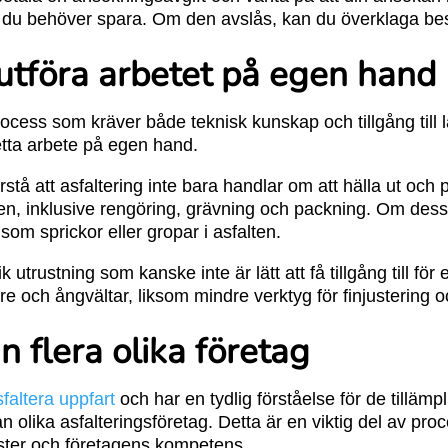
m du behöver spara. Om den avslås, kan du överklaga bes
 utföra arbetet på egen hand
ocess som kräver både teknisk kunskap och tillgång till 
etta arbete på egen hand.
förstå att asfaltering inte bara handlar om att hälla ut och
, inklusive rengöring, grävning och packning. Om dessa 
 som sprickor eller gropar i asfalten.
trustning som kanske inte är lätt att få tillgång till för
e och ångvältar, liksom mindre verktyg för finjustering o
ån flera olika företag
sfaltera uppfart
och har en tydlig förståelse för de tillämp
rån olika asfalteringsföretag. Detta är en viktig del av pr
änster och företagens kompetens.