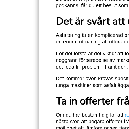
godkänns, får du ett beslut so
Det är svårt att
Asfaltering är en komplicerad pr
en enorm utmaning att utföra d
För det första är det viktigt att 
noggrann förberedelse av marken
det leda till problem i framtiden,
Det kommer även krävas specifik u
tunga maskiner som asfaltläggar
Ta in offerter fr
Om du har bestämt dig för att
a
nästa steg att begära offerter f
möjlighet att jämföra priser, tj