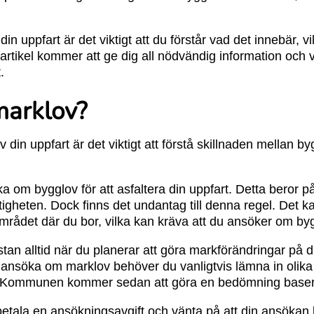
din uppfart är det viktigt att du förstår vad det innebär, 
rtikel kommer att ge dig all nödvändig information och vä
.
marklov?
av din uppfart är det viktigt att förstå skillnaden mellan 
a om bygglov för att asfaltera din uppfart. Detta beror p
tigheten. Dock finns det undantag till denna regel. Det ka
 området där du bor, vilka kan kräva att du ansöker om by
an alltid när du planerar att göra markförändringar på din
t ansöka om marklov behöver du vanligtvis lämna in olika
t. Kommunen kommer sedan att göra en bedömning basera
betala en ansökningsavgift och vänta på att din ansökan